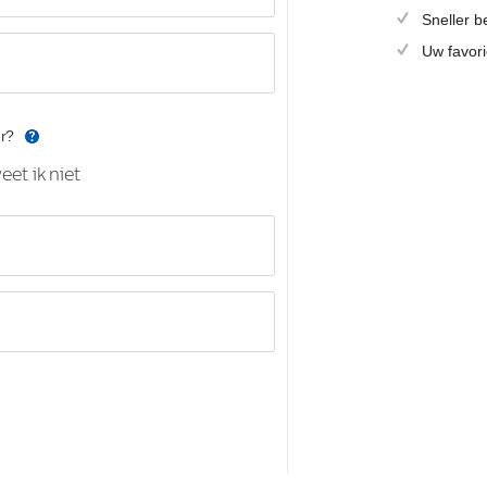
Sneller b
Uw favori
r?
eet ik niet